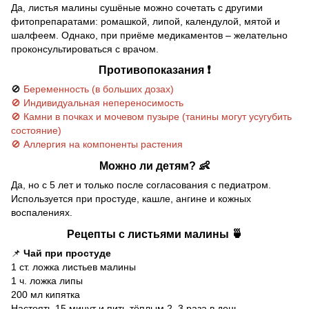
Да, листья малины сушёные можно сочетать с другими
фитопрепаратами: ромашкой, липой, календулой, мятой и
шалфеем. Однако, при приёме медикаментов – желательно
проконсультироваться с врачом.
Противопоказания ❗
🚫
Беременность (в больших дозах)
🚫 Индивидуальная непереносимость
🚫 Камни в почках и мочевом пузыре (танины могут усугубить
состояние)
🚫 Аллергия на компоненты растения
Можно ли детям? 👶
Да, но с 5 лет и только после согласования с педиатром.
Используется при простуде, кашле, ангине и кожных
воспалениях.
Рецепты с листьями малины 🍵
📌
Чай при простуде
1 ст. ложка листьев малины
1 ч. ложка липы
200 мл кипятка
Настоять 15 минут и пить тёплым 2–3 раза в день.