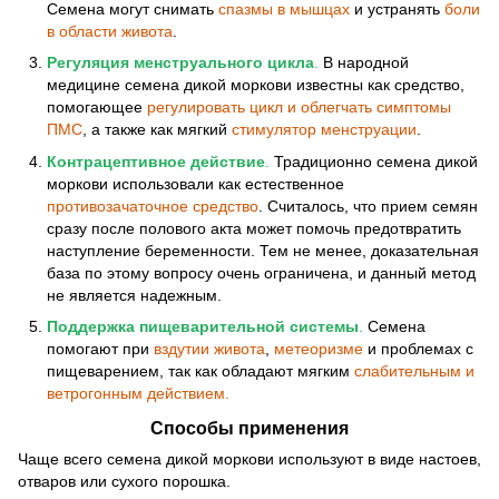
Семена могут снимать
спазмы в мышцах
и устранять
боли
в области живота
.
Регуляция менструального цикла
.
В народной
медицине семена дикой моркови известны как средство,
помогающее
регулировать цикл и облегчать симптомы
ПМС
, а также как мягкий
стимулятор менструации
.
Контрацептивное действие
.
Традиционно семена дикой
моркови использовали как естественное
противозачаточное средство
. Считалось, что прием семян
сразу после полового акта может помочь предотвратить
наступление беременности. Тем не менее, доказательная
база по этому вопросу очень ограничена, и данный метод
не является надежным.
Поддержка пищеварительной системы
.
Семена
помогают при
вздутии живота
,
метеоризме
и проблемах с
пищеварением, так как обладают мягким
слабительным и
ветрогонным действием.
Способы применения
Чаще всего семена дикой моркови используют в виде настоев,
отваров или сухого порошка.