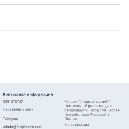
Контактная информация
0991070742
Магазин "Лікарські трави🍃",
Центральный рынок (модуль
Перезвонить вам?
овощи/фрукты), вход с ул. Героев-
Чернобыльцев (Чапаева), г.
Полтава
Telegram
Карта проезда
admin@fitoplaneta.com