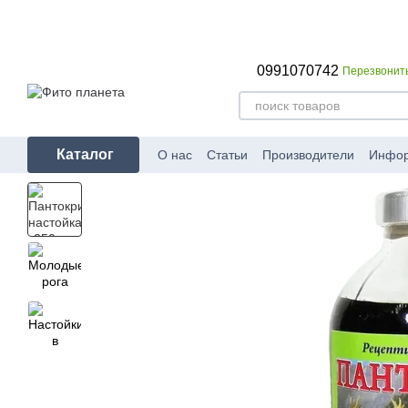
Перейти к основному контенту
0991070742
Перезвонит
Каталог
О нас
Статьи
Производители
Инфо