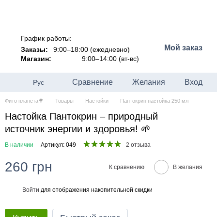
График работы:
Мой заказ
Заказы:
9:00–18:00 (ежедневно)
Магазин:
9:00–14:00 (вт-вс)
Сравнение
Желания
Вход
Рус
Фито планета🌳
Товары
Настойки
Пантокрин настойка 250 мл
Настойка Пантокрин – природный
источник энергии и здоровья! 🌱
В наличии
Артикул: 049
2 отзыва
260 грн
К сравнению
В желания
Войти
для отображения накопительной скидки
%