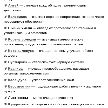
🌱
Алтей
— смягчает кожу, обладает заживляющим
действием
🌱
Валериана
— снижает нервное напряжение, которое часто
провоцирует обострения
🌱
Шишки хмеля
— обладают противовоспалительным и
успокаивающим эффектом
🌱
Корень солодки
— уменьшает аллергические
проявления, поддерживает гормональный баланс
🌱
Корень лопуха
— очищает печень, улучшает обмен
веществ
🌱
Пустырник
— стабилизирует нервную систему
🌱
Крапива
— улучшает кровообращение, насыщает
организм микроэлементами
🌱
Календула
— ускоряет заживление кожи
🌱
Бессмертник
— поддерживает работу печени и желчного
пузыря
🌱
Лист сенны
— мягко очищает кишечник
🌱
Кукурузные рыльца
— способствуют выведению токсинов