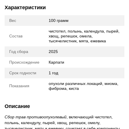
Характеристики
Вес
100 грамм
чистотел, полынь, календула, пырей,
Состав
хвощ, репешок, омела,
тысячелистник, мята, ежевика
Год сбора
2025
Происхождение
Карпати
Срок годности
1 год
опухоли различных локаций, миома,
Показания
фиброма, киста
Описание
Сбор трав противоопухолевый
, включающий чистотел,
полынь, календулу, пырей, хвощ, репешок, омелу,
тысячелистник, мяту и ежевику, сочетает в себе компоненты,