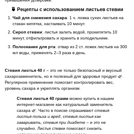
превышения дозировки.
🍵 Рецепты с использованием листьев стевии
Чай для снижения сахара
: 1 ч. ложка сухих листьев на
стакан кипятка, настаивать 10 минут.
Сироп стевии
: листья залить водой, прокипятить 10
минут, отфильтровать и хранить в холодильнике.
Полоскание для рта
: отвар из 2 ст. ложек листьев на 300
мл воды, применять 2–3 раза в день.
Стевия листья 40 г
– это не только безопасный и вкусный
сахарозаменитель, но и полезный для здоровья продукт 🌿.
Регулярное применение помогает контролировать вес,
уровень сахара и укреплять организм.
Стевия листья 40 грамм
можно купить в нашем
интернет-магазине как натуральный заменитель
сахара 🌿. Часто в поиске спрашивают
стевия
листья польза и вред
,
стевия листья как
заваривать
,
стевия при диабете
– и это не
случайно. Листья стевии помогают снизить