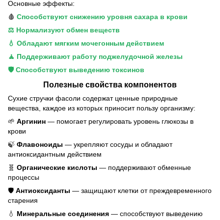
Основные эффекты:
🩸
Способствуют снижению уровня сахара в крови
⚖️ Нормализуют обмен веществ
💧 Обладают мягким мочегонным действием
🧘 Поддерживают работу поджелудочной железы
🛡️ Способствуют выведению токсинов
Полезные свойства компонентов
Сухие стручки фасоли содержат ценные природные
вещества, каждое из которых приносит пользу организму:
🌱
Аргинин
— помогает регулировать уровень глюкозы в
крови
🍃
Флавоноиды
— укрепляют сосуды и обладают
антиоксидантным действием
🧬
Органические кислоты
— поддерживают обменные
процессы
🛡️
Антиоксиданты
— защищают клетки от преждевременного
старения
💧
Минеральные соединения
— способствуют выведению