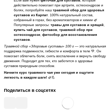
Если вам нужен
фиточай для суставов
, который
действительно помогает при артрите, остеохондрозе и
болях, попробуйте наш
травяной сбор для здоровья
суставов из Карпат
. 100% натуральный состав,
собранный в горах, без ароматизаторов и химии 🌿
Популярные запросы:
травы для суставов и хрящей
,
купить чай для суставов
,
травяной сбор при
остеохондрозе
,
фитосбор для восстановления
суставов
.
Травяной сбор «Здоровые суставы» 100 г
— это натуральная
поддержка подвижности, гибкости и комфорта в теле 💚. Он
помогает облегчить боли, снять воспаление и вернуть свободу
движения. Подходит для тех, кто заботится о здоровье
суставов природным способом.
Начните курс травяного чая уже сегодня и ощутите
легкость в каждом шаге!
🌿💪
Поделиться в соцсетях