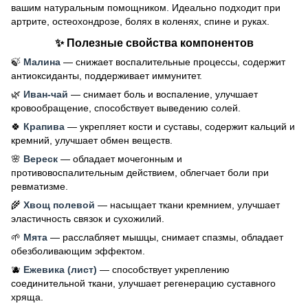
вашим натуральным помощником. Идеально подходит при
артрите, остеохондрозе, болях в коленях, спине и руках.
✨ Полезные свойства компонентов
🍃
Малина
— снижает воспалительные процессы, содержит
антиоксиданты, поддерживает иммунитет.
🌿
Иван-чай
— снимает боль и воспаление, улучшает
кровообращение, способствует выведению солей.
🍀
Крапива
— укрепляет кости и суставы, содержит кальций и
кремний, улучшает обмен веществ.
🌸
Вереск
— обладает мочегонным и
противовоспалительным действием, облегчает боли при
ревматизме.
🌾
Хвощ полевой
— насыщает ткани кремнием, улучшает
эластичность связок и сухожилий.
🌱
Мята
— расслабляет мышцы, снимает спазмы, обладает
обезболивающим эффектом.
🫐
Ежевика (лист)
— способствует укреплению
соединительной ткани, улучшает регенерацию суставного
хряща.