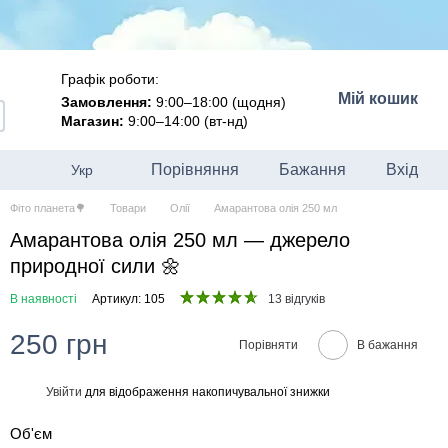
Графік роботи:
Мій кошик
Замовлення:
9:00–18:00 (щодня)
Магазин:
9:00–14:00 (вт-нд)
Порівняння
Бажання
Вхід
Укр
Фіто планета🌳
Товари
Олії
Амарантова олія 250 мл
Амарантова олія 250 мл — джерело
природної сили 🌼
В наявності
Артикул: 105
13 відгуків
250 грн
Порівняти
В бажання
Увійти
для відображення накопичувальної знижки
%
Об'єм