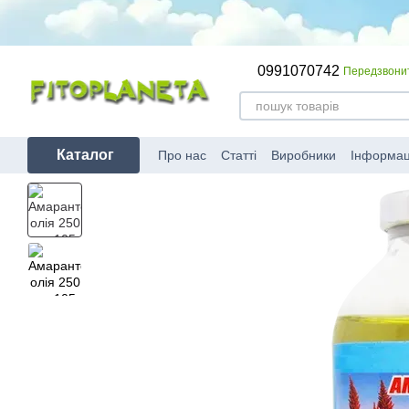
Перейти до основного контенту
0991070742
Передзвони
Каталог
Про нас
Статті
Виробники
Інформац