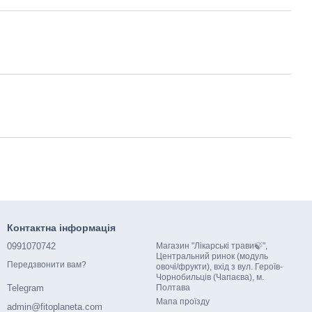
Контактна інформація
0991070742
Магазин "Лікарські трави🍃",
Центральний ринок (модуль
Передзвонити вам?
овочі/фрукти), вхід з вул. Героїв-
Чорнобильців (Чапаєва), м.
Полтава
Telegram
Мапа проїзду
admin@fitoplaneta.com