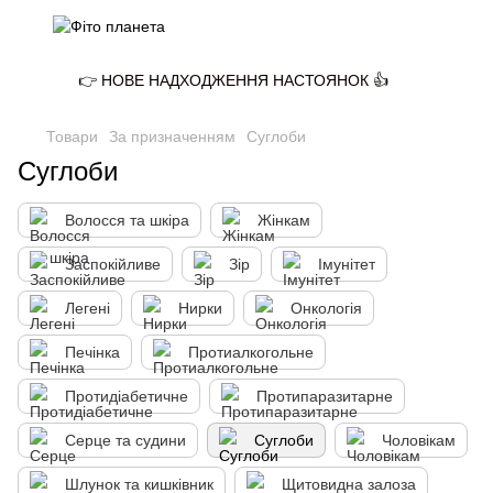
👉 НОВЕ НАДХОДЖЕННЯ НАСТОЯНОК 👍
Товари
За призначенням
Суглоби
Суглоби
Волосся та шкіра
Жінкам
Заспокійливе
Зір
Імунітет
Легені
Нирки
Онкологія
Печінка
Протиалкогольне
Протидіабетичне
Протипаразитарне
Серце та судини
Суглоби
Чоловікам
Шлунок та кишківник
Щитовидна залоза