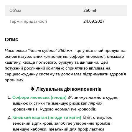
Об'єм
250 ml
Термін придатності
24.09.2027
Опис
Настоянка "Чисті судини" 250 мл
– це унікальний продукт на
основі натуральних компонентів: софори японської, кінського
каштану, хвоща польового, буркуну та шипшини. Цей
потужний рослинний комплекс сприятливо впливає на
серцево-судинну систему та допомагає підтримувати здоров'я
організму.
🌟 Лікувальна дія компонентів
Софора японська (плоди)
🌿: знижує ламкість судин,
зміцнює їх стінки та зменшує ризик капілярних
крововиливів. Чудово нормалізує кровообіг.
Кінський каштан (плоди та квіти)
🌰🌸: стимулює
венозний відтік крові, запобігає утворенню тромбів і
зменшує набряки. Ідеальний для профілактики