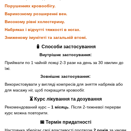
Порушеннях кровообігу.
Варикозному розширенні вен.
Високому рівні холестерину.
Набряках і відчутті тяжкості в ногах.
Зниженому імунітеті та загальній втомі.
🧴 Способи застосування
Внутрішнє застосування:
Приймати по 1 чайній ложці 2-3 рази на день за 30 хвилин до
їжі.
Зовнішнє застосування:
Використовувати у вигляді компресів для зняття набряків або
для масажу ніг, щоб покращити кровообіг.
⏳ Курс лікування та дозування
Рекомендований курс –
1 місяць
. Після 2-тижневої перерви
курс можна повторити.
📅 Термін придатності
Настоянка зберігає свої властивості протягом
2 років
за умови