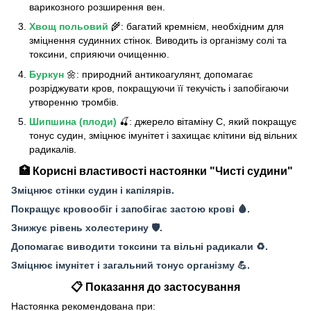
варикозного розширення вен.
Хвощ польовий
🌾: багатий кремнієм, необхідним для
зміцнення судинних стінок. Виводить із організму солі та
токсини, сприяючи очищенню.
Буркун
🌼: природний антикоагулянт, допомагає
розріджувати кров, покращуючи її текучість і запобігаючи
утворенню тромбів.
Шипшина (плоди)
🍒: джерело вітаміну C, який покращує
тонус судин, зміцнює імунітет і захищає клітини від вільних
радикалів.
🏥 Корисні властивості настоянки "Чисті судини"
Зміцнює стінки судин і капілярів.
Покращує кровообіг і запобігає застою крові 🩸.
Знижує рівень холестерину 🛡️.
Допомагає виводити токсини та вільні радикали ♻️.
Зміцнює імунітет і загальний тонус організму 💪.
📋 Показання до застосування
Настоянка рекомендована при: