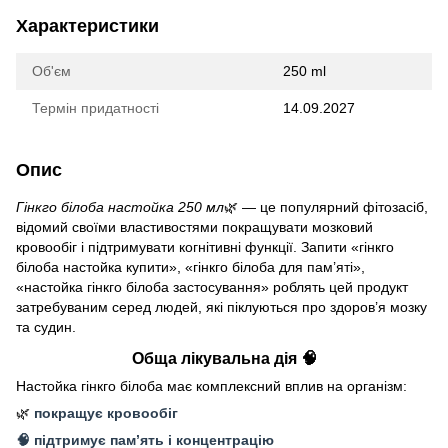
Характеристики
Об'єм
250 ml
Термін придатності
14.09.2027
Опис
Гінкго білоба настойка 250 мл
🌿 — це популярний фітозасіб,
відомий своїми властивостями покращувати мозковий
кровообіг і підтримувати когнітивні функції. Запити «гінкго
білоба настойка купити», «гінкго білоба для пам’яті»,
«настойка гінкго білоба застосування» роблять цей продукт
затребуваним серед людей, які піклуються про здоров’я мозку
та судин.
Обща лікувальна дія 🧠
Настойка гінкго білоба має комплексний вплив на організм:
🌿
покращує кровообіг
🧠 підтримує пам’ять і концентрацію