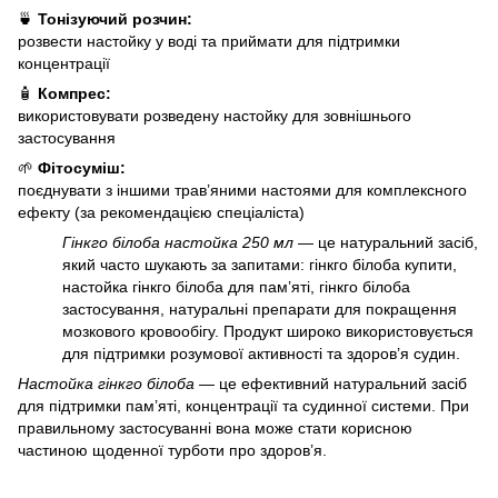
🍵
Тонізуючий розчин:
розвести настойку у воді та приймати для підтримки
концентрації
🧴
Компрес:
використовувати розведену настойку для зовнішнього
застосування
🌱
Фітосуміш:
поєднувати з іншими трав’яними настоями для комплексного
ефекту (за рекомендацією спеціаліста)
Гінкго білоба настойка 250 мл
— це натуральний засіб,
який часто шукають за запитами: гінкго білоба купити,
настойка гінкго білоба для пам’яті, гінкго білоба
застосування, натуральні препарати для покращення
мозкового кровообігу. Продукт широко використовується
для підтримки розумової активності та здоров’я судин.
Настойка гінкго білоба
— це ефективний натуральний засіб
для підтримки пам’яті, концентрації та судинної системи. При
правильному застосуванні вона може стати корисною
частиною щоденної турботи про здоров’я.