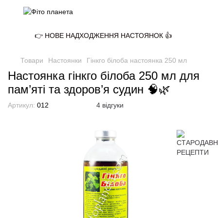
👉 НОВЕ НАДХОДЖЕННЯ НАСТОЯНОК 👍
Товари
Настоянки
Гінкго білоба настоянка 250 мл
Настоянка гінкго білоба 250 мл для
пам’яті та здоров’я судин 🧠🌿
Артикул:
012
4 відгуки