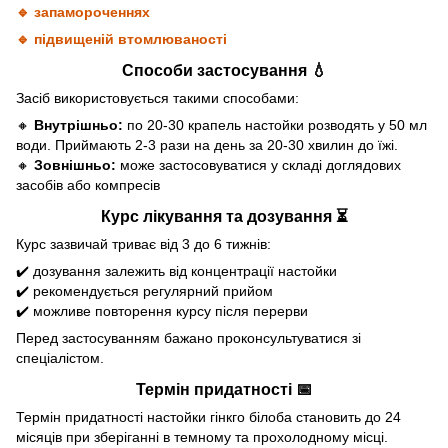
🔹 запамороченнях
🔹 підвищеній втомлюваності
Способи застосування 💧
Засіб використовується такими способами:
🔸
Внутрішньо:
по 20-30 крапель настойки розводять у 50 мл
води. Приймають 2-3 рази на день за 20-30 хвилин до їжі.
🔸
Зовнішньо:
може застосовуватися у складі доглядових
засобів або компресів
Курс лікування та дозування ⏳
Курс зазвичай триває від 3 до 6 тижнів:
✔️ дозування залежить від концентрації настойки
✔️ рекомендується регулярний прийом
✔️ можливе повторення курсу після перерви
Перед застосуванням бажано проконсультуватися зі
спеціалістом.
Термін придатності 📅
Термін придатності настойки гінкго білоба становить до 24
місяців при зберіганні в темному та прохолодному місці.