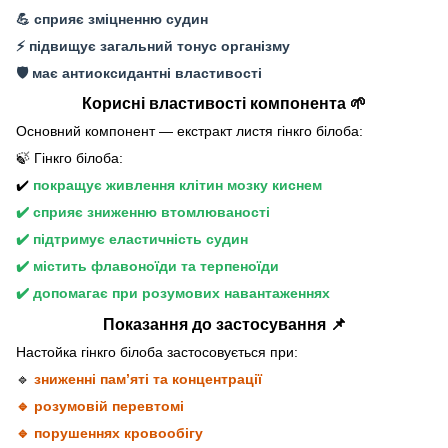
💪 сприяє зміцненню судин
⚡ підвищує загальний тонус організму
🛡️ має антиоксидантні властивості
Корисні властивості компонента 🌱
Основний компонент — екстракт листя гінкго білоба:
🍃 Гінкго білоба:
✔️
покращує живлення клітин мозку киснем
✔️ сприяє зниженню втомлюваності
✔️ підтримує еластичність судин
✔️ містить флавоноїди та терпеноїди
✔️ допомагає при розумових навантаженнях
Показання до застосування 📌
Настойка гінкго білоба застосовується при:
🔹
зниженні пам’яті та концентрації
🔹 розумовій перевтомі
🔹 порушеннях кровообігу