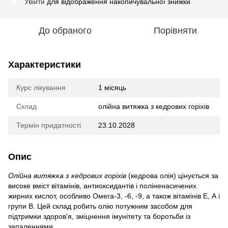
Увійти
для відображення накопичувальної знижки
%
До обраного
Порівняти
Характеристики
Курс лікування
1 місяць
Склад
олійна витяжка з кедрових горіхів
Термін придатності
23.10.2028
Опис
Олійна витяжка з кедрових горіхів
(кедрова олія) цінується за
високе вміст вітамінів, антиоксидантів і поліненасичених
жирних кислот, особливо Омега-3, -6, -9, а також вітамінів Е, А і
групи В. Цей склад робить олію потужним засобом для
підтримки здоров'я, зміцнення імунітету та боротьби із
запаленнями.