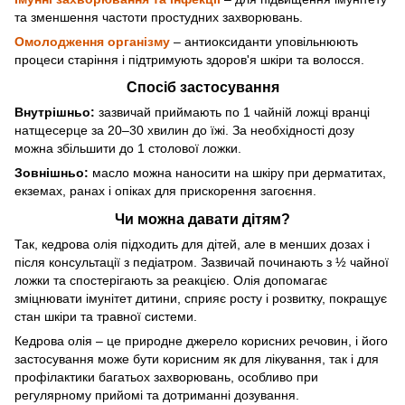
та зменшення частоти простудних захворювань.
Омолодження організму
– антиоксиданти уповільнюють
процеси старіння і підтримують здоров'я шкіри та волосся.
Спосіб застосування
Внутрішньо:
зазвичай приймають по 1 чайній ложці вранці
натщесерце за 20–30 хвилин до їжі. За необхідності дозу
можна збільшити до 1 столової ложки.
Зовнішньо:
масло можна наносити на шкіру при дерматитах,
екземах, ранах і опіках для прискорення загоєння.
Чи можна давати дітям?
Так, кедрова олія підходить для дітей, але в менших дозах і
після консультації з педіатром. Зазвичай починають з ½ чайної
ложки та спостерігають за реакцією. Олія допомагає
зміцнювати імунітет дитини, сприяє росту і розвитку, покращує
стан шкіри та травної системи.
Кедрова олія – це природне джерело корисних речовин, і його
застосування може бути корисним як для лікування, так і для
профілактики багатьох захворювань, особливо при
регулярному прийомі та дотриманні дозування.