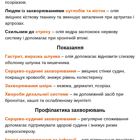
псоріазом.
Людям із захворюваннями
суглобів та кісток
– олія
зміцнює кісткову тканину та зменшує запалення при артритах і
артрозах.
Схильним до
стресу
– олія кедра заспокоює нервову
систему і допомагає при хронічній втомі.
Показання
Гастрит, виразка шлунка
– олія допомагає відновити слизову
оболонку шлунка та кишечника.
Серцево-судинні захворювання
– зміцнює стінки судин,
покращує кровообіг, знижує рівень холестерину.
Захворювання шкіри
– екзема, дерматит, псоріаз.
Хвороби дихальної системи
– як допоміжний засіб при
бронхітах, кашлі та ослабленому імунітеті.
Профілактика захворювань
Серцево-судинні захворювання
– регулярне споживання
допомагає підтримувати здорові судини і знижує ризик
атеросклерозу.
Імунні захворювання та інфекції
– для підвищення імунітету