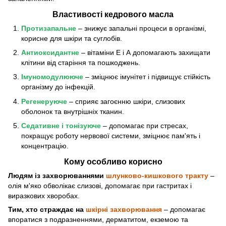
Властивості кедрового масла
Протизапальне
– знижує запальні процеси в організмі,
корисне для шкіри та суглобів.
Антиоксидантне
– вітаміни Е і А допомагають захищати
клітини від старіння та пошкоджень.
Імуномодулююче
– зміцнює імунітет і підвищує стійкість
організму до інфекцій.
Регенеруюче
– сприяє загоєнню шкіри, слизових
оболонок та внутрішніх тканин.
Седативне і тонізуюче
– допомагає при стресах,
покращує роботу нервової системи, зміцнює пам'ять і
концентрацію.
Кому особливо корисно
Людям із захворюваннями
шлунково-кишкового тракту
–
олія м'яко обволікає слизові, допомагає при гастритах і
виразкових хворобах.
Тим, хто страждає на
шкірні захворювання
– допомагає
впоратися з подразненнями, дерматитом, екземою та