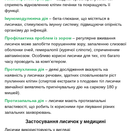
сприяють відновленню клітин печінки та покращують її
функції.
Імуномодулююча дія
– бета-глюкани, що містяться в
лисичках, стимулюють імунну систему, підвищуючи опірність
організму до інфекцій.
Профілактика проблем із зором
– регулярне вживання
лисичок може запобігти порушенням зору, запаленню слизової
оболонки очей, гемералопії (курячої сліпоти), спричиненим
авітамінозом. Особливо корисні лисички для тих, хто багато
часу проводить за комп’ютером.
Протипухлинна дія
– деякі дослідження вказують на
наявність у лисичках речовин, здатних сповільнювати ріст
пухлинних клітин (спиртові екстракти з плодових тіл лисички
звичайної виявляють пригнічувальну дію на саркому 180 у
мишей).
Протизапальна дія
– лисички мають протизапальні
властивості, що робить їх корисними при лікуванні різних
запальних захворювань.
Застосування лисичок у медицині
Лисички використовують у вигляді: