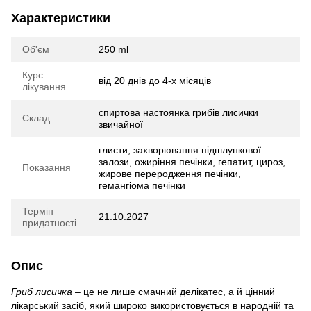
Характеристики
Об'єм
250 ml
Курс
від 20 днів до 4-х місяців
лікування
спиртова настоянка грибів лисички
Склад
звичайної
глисти, захворювання підшлункової
залози, ожиріння печінки, гепатит, цироз,
Показання
жирове переродження печінки,
гемангіома печінки
Термін
21.10.2027
придатності
Опис
Гриб лисичка
– це не лише смачний делікатес, а й цінний
лікарський засіб, який широко використовується в народній та