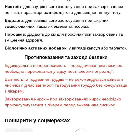
Настоїв
: для внутрішнього застосування при захворюваннях
печінки, паразитарних інфекціях та для зміцнення імунітету.
Відварів
: для зовнішнього застосування при шкірних
захворюваннях, таких як екзема та псоріаз.
Порошків
: додають до їжі для профілактики захворювань та
зміцнення здоров’я.
Біологічно активних добавок
: у вигляді капсул або таблеток.
Протипоказання та заходи безпеки
Індивідуальна непереносимість – перед вживанням лисичок
необхідно переконатися у відсутності алергічної реакції.
Вагітність та годування груддю – не рекомендується вживати
лисички під час вагітності та годування груддю без консультації
з лікарем.
Захворювання нирок – при захворюваннях нирок необхідно
проконсультуватися з лікарем перед вживанням лисичок.
Поширити у соцмережах