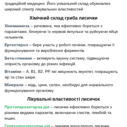
традиційній медицині. Його унікальний склад обумовлює
широкий спектр лікувальних властивостей.
Хімічний склад гриба лисички
Хіноманноза
– речовина, яка ефективно бореться з
паразитами, блокуючи їх нервові імпульси та руйнуючи яйця
гельмінтів.
Ергостерол
– бере участь у роботі печінки, покращуючи її
функціонування та вироблення ферментів.
Бета-глюкани
– активують імунну систему, підвищуючи
опірність організму до різних інфекцій.
Вітаміни
– А, В1, В2, РР, які зміцнюють імунітет, покращують
зір та стан шкіри.
Мінерали
– мідь, цинк, селен, необхідні для нормального
функціонування організму.
Лікувальні властивості лисичок
Протипаразитарна дія
– лисички ефективно борються з
різними видами паразитів, включаючи глистів, лямблій та
інших.
Гепатопротекторна дія
– завдяки ергостеролу лисички