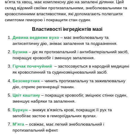
м’ята та хвощ, має комплексну дію на запалені ділянки. Цей
склад відомий своїми протизапальними, знеболювальними та
кровоспинними властивостями, які допомагають полегшити
симптоми геморою і покращити стан судин.
Властивості інгредієнтів мазі
Дивина ведвеже вухо
– має знеболювальну та
антисептичну дію, знімає запалення та подразнення.
Бузина
– діє як протизапальний і антибактеріальний засіб,
покращує кровообіг і зменшує запалення.
Гірчак почечуйний
– застосовується в народній медицині
як кровоспинний та судинозміцнювальний засіб.
Безсмертник
– чинить протизапальну та заживлювальну
дію, сприяє регенерації тканин.
Цвіт каштану
– покращує кровообіг, зміцнює стінки судин,
зменшує набряки та запалення.
Буркун
– знижує в’язкість крові, покращує її рух та
запобігає застою в гемороїдальних вузлах.
М’ята
– освіжає, має легкий знеболювальний і
протизапальний ефект.