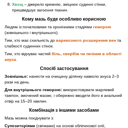
Хвощ
– джерело кремнію, зміцнює судинні стінки,
пришвидшує загоєння тканин.
Кому мазь буде особливо корисною
Людям із початковими та хронічними стадіями
геморою
(зовнішнього і внутрішнього).
Тим, хто має схильність до
варикозного розширення вен
та
слабкості судинних стінок.
Тим, хто відчуває частий
біль, свербіж
чи печіння в області
ануса
.
Спосіб застосування
Зовнішньо:
нанести на очищену ділянку навколо ануса 2–3
рази на день.
Для внутрішнього геморою:
використовувати марлевий
тампон, змочений маззю, і обережно вводити його в анальний
отвір на 15–20 хвилин.
Комбінація з іншими засобами
Мазь можна поєднувати з:
Супозиторіями
(свічками) на основі обліпихової олії,