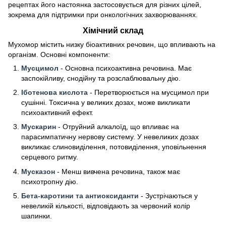
рецептах його настоянка застосовується для різних цілей,
зокрема для підтримки при онкологічних захворюваннях.
Хімічний склад
Мухомор містить низку біоактивних речовин, що впливають на
організм. Основні компоненти:
Мусцимол
- Основна психоактивна речовина. Має
заспокійливу, снодійну та розслаблювальну дію.
Іботенова кислота
- Перетворюється на мусцимол при
сушінні. Токсична у великих дозах, може викликати
психоактивний ефект.
Мускарин
- Отруйний алкалоїд, що впливає на
парасимпатичну нервову систему. У невеликих дозах
викликає слиновиділення, потовиділення, уповільнення
серцевого ритму.
Мусказон
- Менш вивчена речовина, також має
психотропну дію.
Бета-каротини та антиоксиданти
- Зустрічаються у
невеликій кількості, відповідають за червоний колір
шапинки.