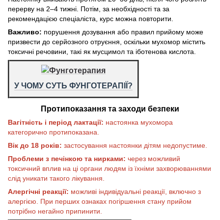
перерву на 2–4 тижні. Потім, за необхідності та за
рекомендацією спеціаліста, курс можна повторити.
Важливо:
порушення дозування або правил прийому може
призвести до серйозного отруєння, оскільки мухомор містить
токсичні речовини, такі як мусцимол та іботенова кислота.
У ЧОМУ СУТЬ ФУНГОТЕРАПІЇ?
Протипоказання та заходи безпеки
Вагітність і період лактації:
настоянка мухомора
категорично протипоказана.
Вік до 18 років:
застосування настоянки дітям недопустиме.
Проблеми з печінкою та нирками:
через можливий
токсичний вплив на ці органи людям із їхніми захворюваннями
слід уникати такого лікування.
Алергічні реакції:
можливі індивідуальні реакції, включно з
алергією. При перших ознаках погіршення стану прийом
потрібно негайно припинити.