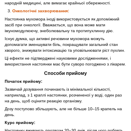
народній медицині, але вимагає крайньої обережності.
Онкологічні захворювання:
Настоянка мухомора іноді використовується як допоміжний
засіб при онкології. Вважається, що вона може мати
імуномодулюючу, знеболювальну та протипухлинну дію.
Існує думка, що активні речовини мухомора можуть
допомагати зменшувати біль, покращувати загальний стан
хворого, знижувати інтоксикацію та уповільнювати ріст пухлин.
Ці ефекти не підтверджені науковими дослідженнями, і
використання настоянки має бути суворо погоджено з лікарем.
Способи прийому
Початок прийому:
Зазвичай дозування починають із мінімальної кількості,
наприклад, з 1 краплі настоянки, розчиненої у воді, один раз
на день, щоб оцінити реакцію організму.
Дозу поступово збільшують, але не більше 10–15 крапель на
день.
Курс прийому:
Настоянку вживають протягом 20–30 днів, після чого роблять