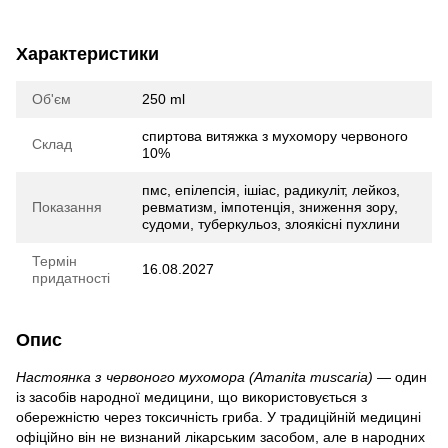
Характеристики
Об'єм
250 ml
спиртова витяжка з мухомору червоного
Склад
10%
пмс, епілепсія, ішіас, радикуліт, лейкоз,
Показання
ревматизм, імпотенція, зниження зору,
судоми, туберкульоз, злоякісні пухлини
Термін
16.08.2027
придатності
Опис
Настоянка з червоного мухомора (Amanita muscaria)
— один
із засобів народної медицини, що використовується з
обережністю через токсичність гриба. У традиційній медицині
офіційно він не визнаний лікарським засобом, але в народних