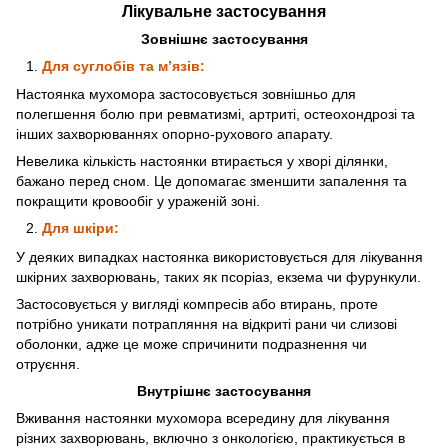
Лікувальне застосування
Зовнішнє застосування
Для суглобів та м’язів:
Настоянка мухомора застосовується зовнішньо для
полегшення болю при ревматизмі, артриті, остеохондрозі та
інших захворюваннях опорно-рухового апарату.
Невелика кількість настоянки втирається у хворі ділянки,
бажано перед сном. Це допомагає зменшити запалення та
покращити кровообіг у ураженій зоні.
Для шкіри:
У деяких випадках настоянка використовується для лікування
шкірних захворювань, таких як псоріаз, екзема чи фурункули.
Застосовується у вигляді компресів або втирань, проте
потрібно уникати потрапляння на відкриті рани чи слизові
оболонки, адже це може спричинити подразнення чи
отруєння.
Внутрішнє застосування
Вживання настоянки мухомора всередину для лікування
різних захворювань, включно з онкологією, практикується в