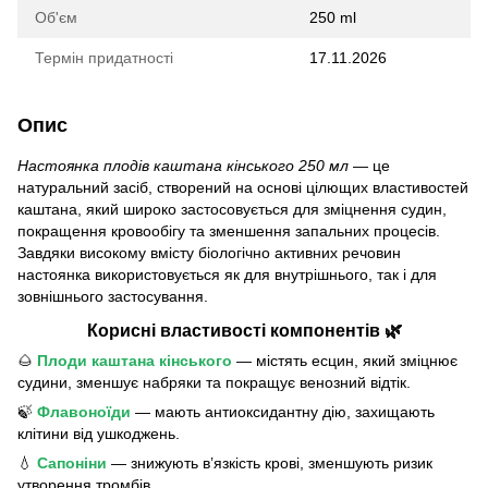
Об'єм
250 ml
Термін придатності
17.11.2026
Опис
Настоянка плодів каштана кінського 250 мл
— це
натуральний засіб, створений на основі цілющих властивостей
каштана, який широко застосовується для зміцнення судин,
покращення кровообігу та зменшення запальних процесів.
Завдяки високому вмісту біологічно активних речовин
настоянка використовується як для внутрішнього, так і для
зовнішнього застосування.
Корисні властивості компонентів 🌿
🌰
Плоди каштана кінського
— містять есцин, який зміцнює
судини, зменшує набряки та покращує венозний відтік.
🍃
Флавоноїди
— мають антиоксидантну дію, захищають
клітини від ушкоджень.
💧
Сапоніни
— знижують в’язкість крові, зменшують ризик
утворення тромбів.