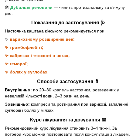
🌼
Дубильні речовини
— чинять протизапальну та в’яжучу
дію.
Показання до застосування 🩺
Настоянка каштана кінського рекомендується при:
✨
варикозному розширенні вен;
✨ тромбофлебіті;
✨ набряках і тяжкості в ногах;
✨ геморої;
✨ болях у суглобах.
Способи застосування 💊
Внутрішньо:
по 20–30 крапель настоянки, розведених у
невеликій кількості води, 2–3 рази на день.
Зовнішньо:
компреси та розтирання при варикозі, запаленні
суглобів і болях у м’язах.
Курс лікування та дозування 📅
Рекомендований курс лікування становить 3–4 тижні. За
потреби курс можна повторювати після консультації з лікарем.