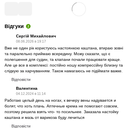
Відгуки
2
Сергій Михайлович
08.06.2026 в 19:17
Вже не один рік користуюсь настоянкою каштана, втираю зовні
та паралельно приймаю всередину. Можу сказати, що є
полегшення для судин, та клапани почали працювати краще.
Але це все в комплексі: постійно ношу компрессійну білизну та
слідкую за харчуванням. Також намагаюсь не підіймати важке.
Відповісти
Валентина
04.12.2024 в 11:14
Работаю целый день на ногах, к вечеру вены надувается и
болят, что хоть плачь. Аптечные крема не помогают совсем,
поэтому решила взять что- то посильнее. Заказала настойку
каштана и мазь от варикоза буду лечиться
Відповісти