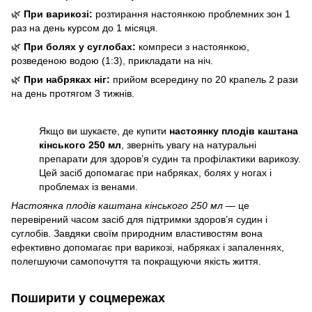
🌿
При варикозі:
розтирання настоянкою проблемних зон 1
раз на день курсом до 1 місяця.
🌿
При болях у суглобах:
компреси з настоянкою,
розведеною водою (1:3), прикладати на ніч.
🌿
При набряках ніг:
прийом всередину по 20 крапель 2 рази
на день протягом 3 тижнів.
Якщо ви шукаєте, де купити
настоянку плодів каштана
кінського 250 мл
, зверніть увагу на натуральні
препарати для здоров’я судин та профілактики варикозу.
Цей засіб допомагає при набряках, болях у ногах і
проблемах із венами.
Настоянка плодів каштана кінського 250 мл
— це
перевірений часом засіб для підтримки здоров’я судин і
суглобів. Завдяки своїм природним властивостям вона
ефективно допомагає при варикозі, набряках і запаленнях,
полегшуючи самопочуття та покращуючи якість життя.
Поширити у соцмережах