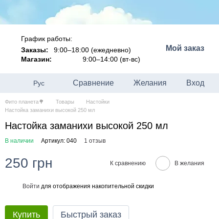
График работы:
Мой заказ
Заказы:
9:00–18:00 (ежедневно)
Магазин:
9:00–14:00 (вт-вс)
Сравнение
Желания
Вход
Рус
Фито планета🌳
Товары
Настойки
Настойка заманихи высокой 250 мл
Настойка заманихи высокой 250 мл
В наличии
Артикул: 040
1 отзыв
250 грн
К сравнению
В желания
Войти
для отображения накопительной скидки
%
Купить
Быстрый заказ