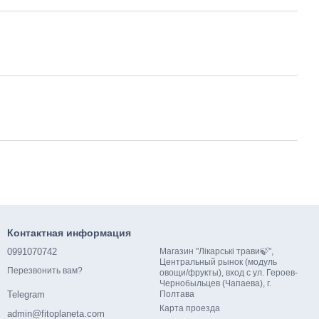
Контактная информация
0991070742
Магазин "Лікарські трави🍃",
Центральный рынок (модуль
Перезвонить вам?
овощи/фрукты), вход с ул. Героев-
Чернобыльцев (Чапаева), г.
Полтава
Telegram
Карта проезда
admin@fitoplaneta.com