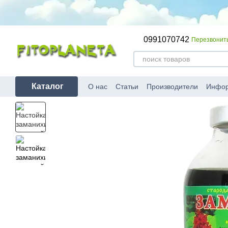
Перейти к основному контенту
0991070742
Перезвонит
Каталог
О нас
Статьи
Производители
Инфо