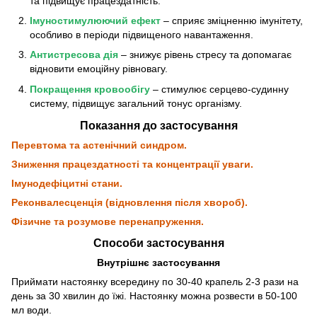
та підвищує працездатність.
Імуностимулюючий ефект
– сприяє зміцненню імунітету,
особливо в періоди підвищеного навантаження.
Антистресова дія
– знижує рівень стресу та допомагає
відновити емоційну рівновагу.
Покращення кровообігу
– стимулює серцево-судинну
систему, підвищує загальний тонус організму.
Показання до застосування
Перевтома та астенічний синдром.
Зниження працездатності та концентрації уваги.
Імунодефіцитні стани.
Реконвалесценція (відновлення після хвороб).
Фізичне та розумове перенапруження.
Способи застосування
Внутрішнє застосування
Приймати настоянку всередину по 30-40 крапель 2-3 рази на
день за 30 хвилин до їжі. Настоянку можна розвести в 50-100
мл води.