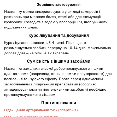
Зовнішнє застосування
Настоянку можна використовувати у вигляді компресів і
розтирань при м'язових болях, втомі або для стимуляції
кровообігу. Розводьте з водою у пропорції 1:3, щоб уникнути
подразнення шкіри.
Курс лікування та дозування
Курс лікування становить 3-4 тижні. Після цього
рекомендується зробити перерву на 10-14 днів. Максимальна
добова доза – не більше 120 крапель.
Сумісність з іншими засобами
Настоянка заманихи високої добре поєднується з іншими
адаптогенами (наприклад, женьшенем чи елеутерококом) для
посилення тонізуючого ефекту. Проте перед одночасним
застосуванням з лікарськими препаратами (особливо
антидепресантами чи гіпотензивними засобами) необхідно
проконсультуватися з лікарем.
Протипоказання
Підвищений артеріальний тиск (гіпертонія).
Підвищена нервова збудливість.