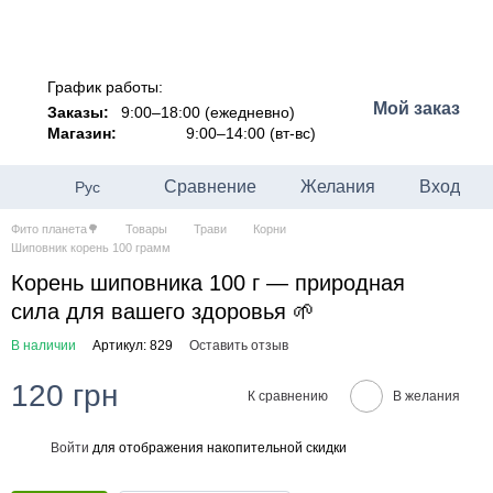
График работы:
Мой заказ
Заказы:
9:00–18:00 (ежедневно)
Магазин:
9:00–14:00 (вт-вс)
Сравнение
Желания
Вход
Рус
Фито планета🌳
Товары
Трави
Корни
Шиповник корень 100 грамм
Корень шиповника 100 г — природная
сила для вашего здоровья 🌱
В наличии
Артикул: 829
Оставить отзыв
120 грн
К сравнению
В желания
Войти
для отображения накопительной скидки
%