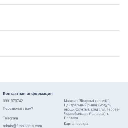
Контактная информация
0991070742
Магазин "Лікарські трави🍃",
Центральный рынок (модуль
Перезвонить вам?
овощи/фрукты), вход с ул. Героев-
Чернобыльцев (Чапаева), г.
Полтава
Telegram
Карта проезда
admin@fitoplaneta.com