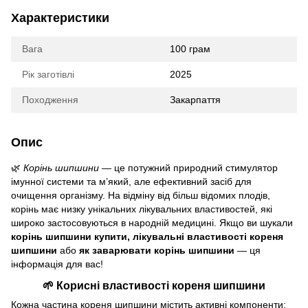
Характеристики
Вага
100 грам
Рік заготівлі
2025
Походження
Закарпаття
Опис
🌿
Корінь шипшини
— це потужний природний стимулятор
імунної системи та м’який, але ефективний засіб для
очищення організму. На відміну від більш відомих плодів,
корінь має низку унікальних лікувальних властивостей, які
широко застосовуються в народній медицині. Якщо ви шукали
корінь шипшини купити, лікувальні властивості кореня
шипшини
або
як заварювати корінь шипшини
— ця
інформація для вас!
🌱 Корисні властивості кореня шипшини
Кожна частина кореня шипшини містить активні компоненти: