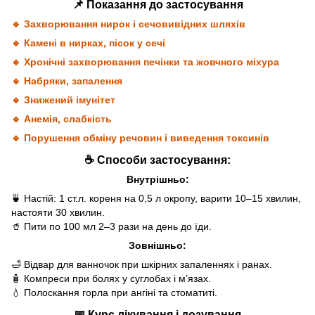
📌 Показання до застосування
🔹 Захворювання нирок і сечовивідних шляхів
🔹 Камені в нирках, пісок у сечі
🔹 Хронічні захворювання печінки та жовчного міхура
🔹 Набряки, запалення
🔹 Знижений імунітет
🔹 Анемія, слабкість
🔹 Порушення обміну речовин і виведення токсинів
☕ Способи застосування:
Внутрішньо:
🍵 Настій: 1 ст.л. кореня на 0,5 л окропу, варити 10–15 хвилин,
настояти 30 хвилин.
🥤 Пити по 100 мл 2–3 рази на день до їди.
Зовнішньо:
🛁 Відвар для ванночок при шкірних запаленнях і ранах.
🧴 Компреси при болях у суглобах і м’язах.
💧 Полоскання горла при ангіні та стоматиті.
📅 Курс лікування і дозування