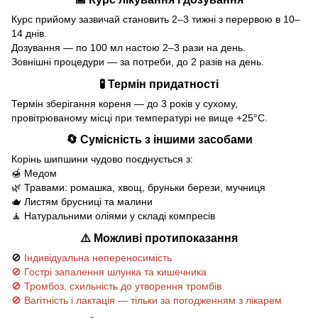
Курс прийому зазвичай становить 2–3 тижні з перервою в 10–
14 днів.
Дозування — по 100 мл настою 2–3 рази на день.
Зовнішні процедури — за потреби, до 2 разів на день.
🧪 Термін придатності
Термін зберігання кореня — до 3 років у сухому,
провітрюваному місці при температурі не вище +25°C.
🔄 Сумісність з іншими засобами
Корінь шипшини чудово поєднується з:
🍯 Медом
🌿 Травами: ромашка, хвощ, бруньки берези, мучниця
🫖 Листям брусниці та малини
🧘 Натуральними оліями у складі компресів
⚠️ Можливі протипоказання
🚫
Індивідуальна непереносимість
🚫 Гострі запалення шлунка та кишечника
🚫 Тромбоз, схильність до утворення тромбів
🚫 Вагітність і лактація — тільки за погодженням з лікарем