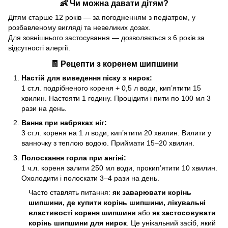
👶 Чи можна давати дітям?
Дітям старше 12 років — за погодженням з педіатром, у
розбавленому вигляді та невеликих дозах.
Для зовнішнього застосування — дозволяється з 6 років за
відсутності алергії.
🧾 Рецепти з коренем шипшини
Настій для виведення піску з нирок:
1 ст.л. подрібненого кореня + 0,5 л води, кип’ятити 15
хвилин. Настояти 1 годину. Процідити і пити по 100 мл 3
рази на день.
Ванна при набряках ніг:
3 ст.л. кореня на 1 л води, кип’ятити 20 хвилин. Вилити у
ванночку з теплою водою. Приймати 15–20 хвилин.
Полоскання горла при ангіні:
1 ч.л. кореня залити 250 мл води, прокип’ятити 10 хвилин.
Охолодити і полоскати 3–4 рази на день.
Часто ставлять питання:
як заварювати корінь
шипшини, де купити корінь шипшини, лікувальні
властивості кореня шипшини
або
як застосовувати
корінь шипшини для нирок
. Це унікальний засіб, який