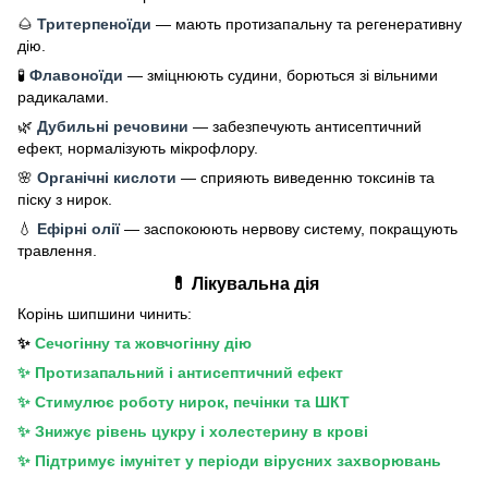
🌰
Тритерпеноїди
— мають протизапальну та регенеративну
дію.
🧪
Флавоноїди
— зміцнюють судини, борються зі вільними
радикалами.
🌿
Дубильні речовини
— забезпечують антисептичний
ефект, нормалізують мікрофлору.
🌸
Органічні кислоти
— сприяють виведенню токсинів та
піску з нирок.
💧
Ефірні олії
— заспокоюють нервову систему, покращують
травлення.
💊 Лікувальна дія
Корінь шипшини чинить:
✨
Сечогінну та жовчогінну дію
✨ Протизапальний і антисептичний ефект
✨ Стимулює роботу нирок, печінки та ШКТ
✨ Знижує рівень цукру і холестерину в крові
✨ Підтримує імунітет у періоди вірусних захворювань