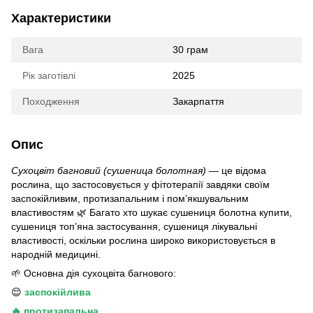
Характеристики
Вага
30 грам
Рік заготівлі
2025
Походження
Закарпаття
Опис
Сухоцвіт багновий (сушеница болотная)
— це відома
рослина, що застосовується у фітотерапії завдяки своїм
заспокійливим, протизапальним і пом’якшувальним
властивостям 🌿 Багато хто шукає сушениця болотна купити,
сушениця топ’яна застосування, сушениця лікувальні
властивості, оскільки рослина широко використовується в
народній медицині.
🌱 Основна дія сухоцвіта багнового:
😌
заспокійлива
🔥 протизапальна