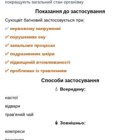
покращують загальний стан організму
Показання до застосування
Сухоцвіт багновий застосовується при:
✅
нервовому напруженні
✅ порушеннях сну
✅ запальних процесах
✅ подразненнях шкіри
✅ підвищеній втомлюваності
✅ проблемах із травленням
Способи застосування
💧
Всередину:
настої
відвари
трав’яний чай
🧴
Зовнішньо:
компреси
ванночки