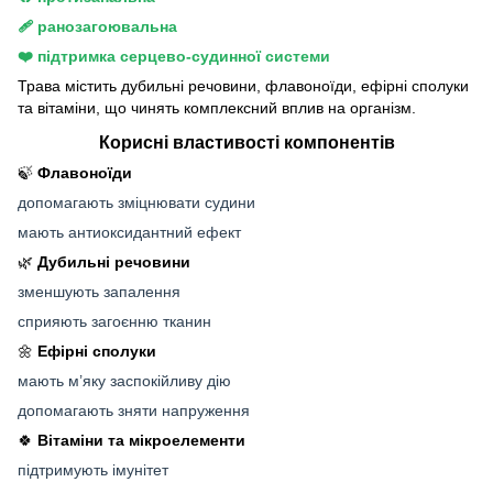
🩹 ранозагоювальна
❤️ підтримка серцево-судинної системи
Трава містить дубильні речовини, флавоноїди, ефірні сполуки
та вітаміни, що чинять комплексний вплив на організм.
Корисні властивості компонентів
🍃
Флавоноїди
допомагають зміцнювати судини
мають антиоксидантний ефект
🌿
Дубильні речовини
зменшують запалення
сприяють загоєнню тканин
🌼
Ефірні сполуки
мають м’яку заспокійливу дію
допомагають зняти напруження
🍀
Вітаміни та мікроелементи
підтримують імунітет