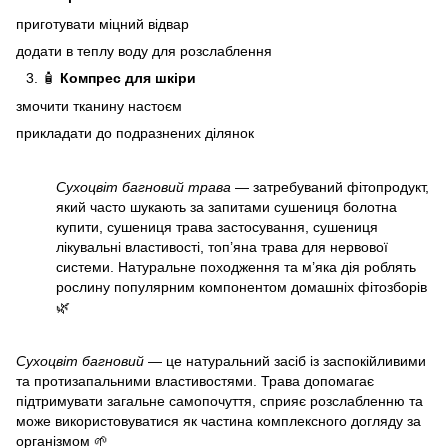
приготувати міцний відвар
додати в теплу воду для розслаблення
🧴
Компрес для шкіри
змочити тканину настоєм
прикладати до подразнених ділянок
Сухоцвіт багновий трава
— затребуваний фітопродукт,
який часто шукають за запитами сушениця болотна
купити, сушениця трава застосування, сушениця
лікувальні властивості, топ’яна трава для нервової
системи. Натуральне походження та м’яка дія роблять
рослину популярним компонентом домашніх фітозборів
🌿
Сухоцвіт багновий
— це натуральний засіб із заспокійливими
та протизапальними властивостями. Трава допомагає
підтримувати загальне самопочуття, сприяє розслабленню та
може використовуватися як частина комплексного догляду за
організмом 🌱