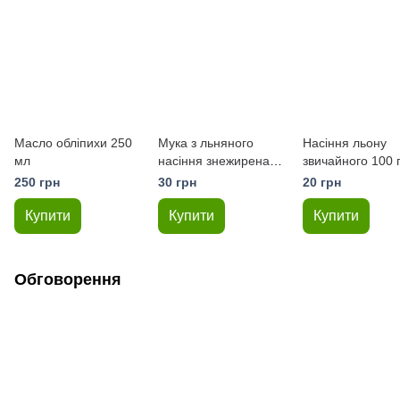
Масло обліпихи 250
Мука з льняного
Насіння льону
мл
насіння знежирена
звичайного 100 
200 грам
250 грн
30 грн
20 грн
Купити
Купити
Купити
Обговорення