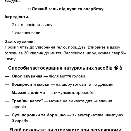
тиждень.
❄️
Лляний гель від лупи та свербежу
Інгредієнти:
2 ст. л. насіння льону
1 склянка води
Застосування:
Прокип’ятіть до утворення гелю, процідіть. Втирайте в шкіру
голови за 30 хвилин до миття. Заспокоює шкіру, усуває свербіж
і лупу.
Способи застосування натуральних засобів 🧠💧
Ополіскування
— після миття голови
Компреси й маски
— на шкіру голови та по довжині
Масажі з оліями
— стимулюють кровообіг
Трав’яні настої
— можна не змивати для живлення
коренів
Сухі порошки та борошно
— як альтернатива шампуню
й скрабу
Який результат ви отримаєте при регулярному