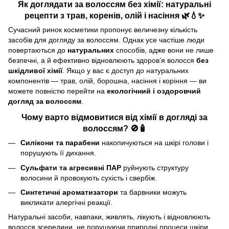
Як доглядати за волоссям без хімії: натуральні
рецепти з трав, коренів, олій і насіння 🌿💧✨
Сучасний ринок косметики пропонує величезну кількість
засобів для догляду за волоссям. Однак усе частіше люди
повертаються до
натуральних
способів, адже вони не лише
безпечні, а й ефективно відновлюють здоров’я волосся
без
шкідливої хімії
. Якщо у вас є доступ до натуральних
компонентів — трав, олій, борошна, насіння і коріння — ви
можете повністю перейти на
екологічний і оздоровчий
догляд за волоссям
.
Чому варто відмовитися від хімії в догляді за
волоссям? 🚫🧴
Силікони та парабени
накопичуються на шкірі голови і
порушують її дихання.
Сульфати та агресивні ПАР
руйнують структуру
волосини й провокують сухість і свербіж.
Синтетичні ароматизатори
та барвники можуть
викликати алергічні реакції.
Натуральні засоби, навпаки, живлять, лікують і відновлюють
волосся зсередини, не порушуючи природні процеси шкіри