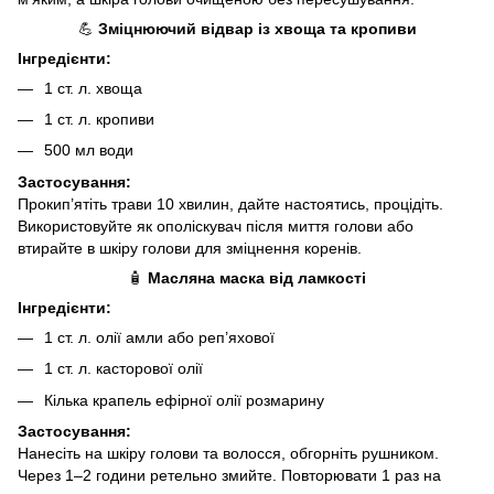
💪
Зміцнюючий відвар із хвоща та кропиви
Інгредієнти:
1 ст. л. хвоща
1 ст. л. кропиви
500 мл води
Застосування:
Прокип’ятіть трави 10 хвилин, дайте настоятись, процідіть.
Використовуйте як ополіскувач після миття голови або
втирайте в шкіру голови для зміцнення коренів.
🧴
Масляна маска від ламкості
Інгредієнти:
1 ст. л. олії амли або реп’яхової
1 ст. л. касторової олії
Кілька крапель ефірної олії розмарину
Застосування:
Нанесіть на шкіру голови та волосся, обгорніть рушником.
Через 1–2 години ретельно змийте. Повторювати 1 раз на