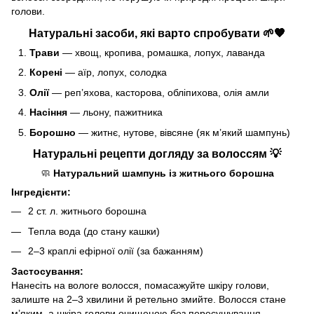
голови.
Натуральні засоби, які варто спробувати 🌱🧡
Трави
— хвощ, кропива, ромашка, лопух, лаванда
Корені
— аїр, лопух, солодка
Олії
— реп’яхова, касторова, обліпихова, олія амли
Насіння
— льону, пажитника
Борошно
— житнє, нутове, вівсяне (як м’який шампунь)
Натуральні рецепти догляду за волоссям 💡
🧼
Натуральний шампунь із житнього борошна
Інгредієнти:
2 ст. л. житнього борошна
Тепла вода (до стану кашки)
2–3 краплі ефірної олії (за бажанням)
Застосування:
Нанесіть на вологе волосся, помасажуйте шкіру голови,
залиште на 2–3 хвилини й ретельно змийте. Волосся стане
м’яким, а шкіра голови очищеною без пересушування.