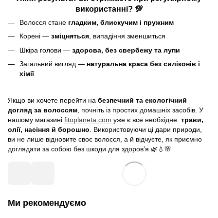
використанні? 💯
Волосся стане
гладким, блискучим і пружним
Корені —
зміцняться
, випадіння зменшиться
Шкіра голови —
здорова, без свербежу та лупи
Загальний вигляд —
натуральна краса без силіконів і
хімії
Якщо ви хочете перейти на
безпечний та екологічний
догляд за волоссям
, почніть із простих домашніх засобів. У
нашому магазині
fitoplaneta.com
уже є все необхідне:
трави,
олії, насіння й борошно
. Використовуючи ці дари природи,
ви не лише відновите своє волосся, а й відчуєте, як приємно
доглядати за собою без шкоди для здоров’я 🌿💧🌸
Ми рекомендуємо