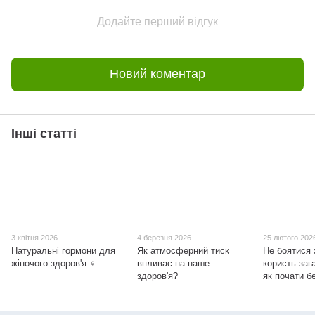
Додайте перший відгук
Новий коментар
Інші статті
3 квітня 2026
4 березня 2026
25 лютого 202
Натуральні гормони для
Як атмосферний тиск
Не боятися 
жіночого здоров'я ♀
впливає на наше
користь заг
здоров'я?
як почати б